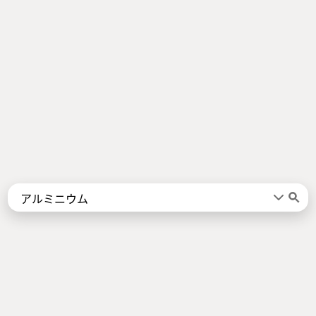
Words
Kanji
言葉
漢字
Sentences
Names
About
例文
名前
Jotoba uses a lot of free data sources. Some of the major ones are
JMdict
,
KANJIDIC2
,
KRADFILE
and
JMnedict
which are the property of
the
Electronic Dictionary Research and Development Group
, and are used
in conformance with the Group's
licence
.
Check out our
About Page
for a list of all contributors.