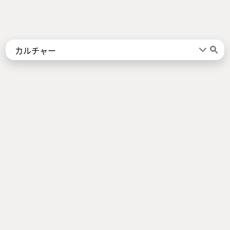
Words
Kanji
言葉
漢字
Sentences
Names
About
例文
名前
Jotoba uses a lot of free data sources. Some of the major ones are
JMdict
,
KANJIDIC2
,
KRADFILE
and
JMnedict
which are the property of
the
Electronic Dictionary Research and Development Group
, and are used
in conformance with the Group's
licence
.
Check out our
About Page
for a list of all contributors.
Links
Android App
About Page
Privacy Policy
Imprint
Support us
Socials