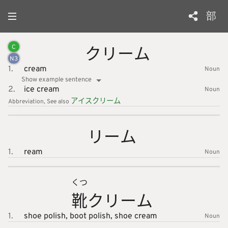
部
クリーム
C
N
3
1.
cream
Noun
Show example sentence
2.
ice cream
Noun
アイスク
リーム
Abbreviation
See also
リーム
1.
ream
Noun
くつ
靴
クリーム
1.
shoe polish,
boot polish,
shoe cream
Noun