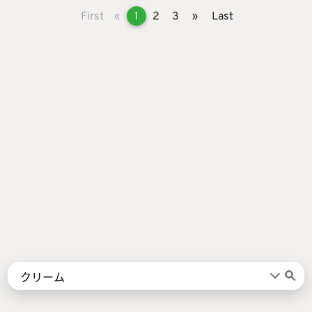
First
«
1
2
3
»
Last
Words
Kanji
言葉
漢字