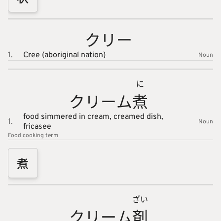
クリー
1.
Cree (aboriginal nation)
Noun
に
クリーム
煮
food simmered in cream,
creamed dish,
1.
Noun
fricasee
Food cooking
term
煮
ざい
クリーム
剤