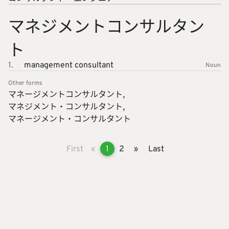
マネジメ
ントコン
サルタン
ト
1.
management consultant
Noun
Other forms
マネージ
メントコ
ンサルタ
ント
マネジメ
ント・コ
ンサルタ
ント
マネージ
メント・
コンサル
タント
First
«
1
2
»
Last