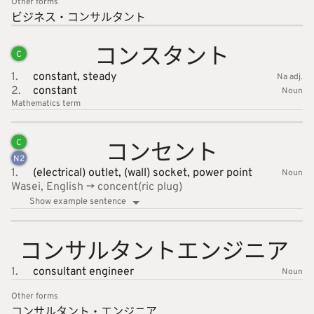
Other forms
ビジネス
・コンサ
ルタント
コンスタ
ント
C
1.
constant,
steady
Na adj.
2.
constant
Noun
Mathematics
term
コンセン
ト
C
N
2
1.
(electrical) outlet,
(wall) socket,
power point
Noun
Wasei, English -> concent(ric plug)
Show example sentence
コンサル
タントエ
ンジニア
1.
consultant engineer
Noun
Other forms
コンサル
タント・
エンジニ
ア