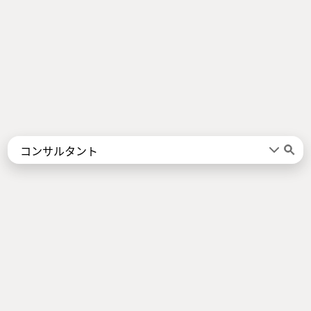
Words
Kanji
言葉
漢字
Sentences
Names
About
例文
名前
Jotoba uses a lot of free data sources. Some of the major ones are
JMdict
,
KANJIDIC2
,
KRADFILE
and
JMnedict
which are the property of
the
Electronic Dictionary Research and Development Group
, and are used
in conformance with the Group's
licence
.
Check out our
About Page
for a list of all contributors.
Links
Android App
About Page