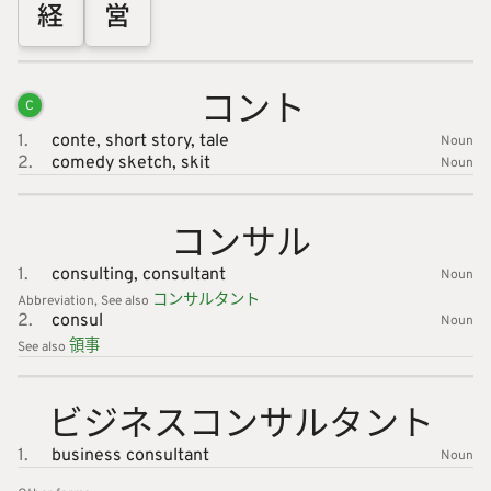
経
営
コント
C
1.
conte,
short story,
tale
Noun
2.
comedy sketch,
skit
Noun
コンサル
1.
consulting,
consultant
Noun
コンサル
タント
Abbreviation
See also
2.
consul
Noun
領
事
See also
ビジネス
コンサル
タント
1.
business consultant
Noun