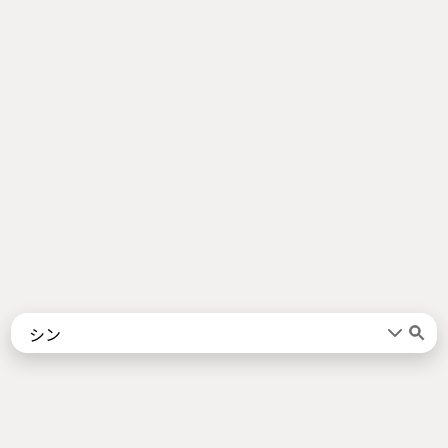
Words
Kanji
言葉
漢字
Sentences
Names
About
例文
名前
Jotoba uses a lot of free data sources. Some of the major ones are