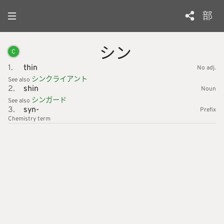
部
シン
C
1.
thin
No adj.
シンクラ
イアント
See also
2.
shin
Noun
シンガー
ド
See also
3.
syn-
Prefix
Chemistry
term