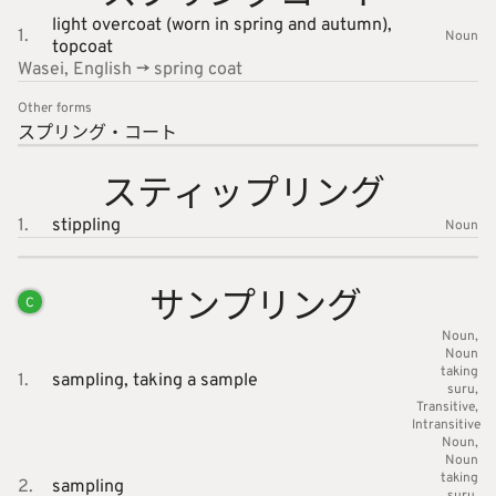
light overcoat (worn in spring and autumn),
1.
Noun
topcoat
Wasei, English -> spring coat
Other forms
スプリン
グ・コー
ト
スティッ
プリング
1.
stippling
Noun
サンプリ
ング
C
Noun
Noun
taking
1.
sampling,
taking a sample
suru
Transitive
Intransitive
Noun
Noun
taking
2.
sampling
suru