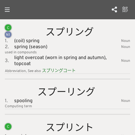
部
スプリン
グ
C
N
1
1.
(coil) spring
Noun
2.
spring (season)
Noun
used in compounds
light overcoat (worn in spring and autumn),
3.
Noun
topcoat
スプリン
グコート
Abbreviation
See also
スプーリ
ング
1.
spooling
Noun
Computing
term
スプリン
ト
C