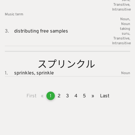
Transitive
Intransitive
Music
term
Noun
Noun
taking
3.
distributing free samples
suru
Transitive
Intransitive
スプリン
クル
1.
sprinkles,
sprinkle
Noun
First
«
1
2
3
4
5
»
Last