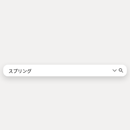
Words
Kanji
言葉
漢字
Sentences
Names
About
例文
名前
Jotoba uses a lot of free data sources. Some of the major ones are
JMdict
,
KANJIDIC2
,
KRADFILE
and
JMnedict
which are the property of
the
Electronic Dictionary Research and Development Group
, and are used
in conformance with the Group's
licence
.
Check out our
About Page
for a list of all contributors.
Links