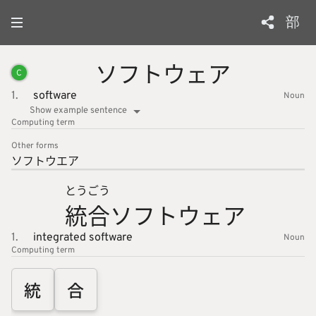
部
ソフトウ
ェア
C
1.
software
Noun
Show example sentence
Computing
term
Other forms
ソフトウ
エア
とう
ごう
統
合
ソフトウ
ェア
1.
integrated software
Noun
Computing
term
統
合