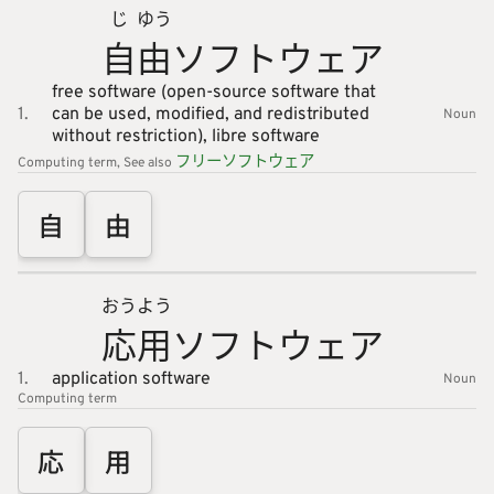
じ
ゆう
自
由
ソフトウ
ェア
free software (open-source software that
1.
can be used, modified, and redistributed
Noun
without restriction),
libre software
フリーソ
フトウェ
ア
Computing
term
See also
自
由
おう
よう
応
用
ソフトウ
ェア
1.
application software
Noun
Computing
term
応
用