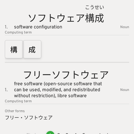
こう
せい
ソフトウ
ェア
構
成
1.
software configuration
Noun
Computing
term
構
成
フリーソ
フトウェ
ア
free software (open-source software that
1.
can be used, modified, and redistributed
Noun
without restriction),
libre software
Computing
term
Other forms
フリー・
ソフトウ
ェア