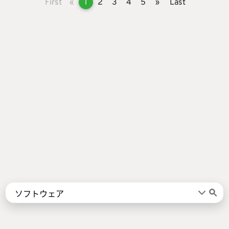
First
«
1
2
3
4
5
»
Last
Words
Kanji
言葉
漢字