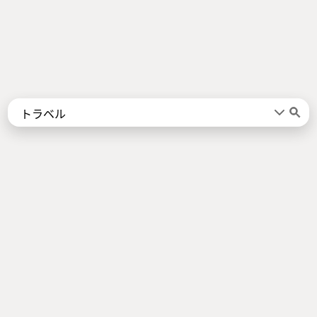
Words
Kanji
言葉
漢字
Sentences
Names
About
例文
名前
Jotoba uses a lot of free data sources. Some of the major ones are
JMdict
,
KANJIDIC2
,
KRADFILE
and
JMnedict
which are the property of
the
Electronic Dictionary Research and Development Group
, and are used
in conformance with the Group's
licence
.
Check out our
About Page
for a list of all contributors.
Links
Android App
About Page
Privacy Policy
Imprint
Support us
Socials