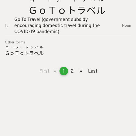
ＧｏＴｏトラベル
Go To Travel (government subsidy
1.
encouraging domestic travel during the
Noun
COVID-19 pandemic)
Other forms
ゴーツートラベル
ＧｏＴｏトラベル
First
«
1
2
»
Last