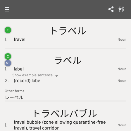
部
トラベル
C
1.
travel
Noun
ラベル
C
N
1
1.
label
Noun
Show example sentence
2.
(record) label
Noun
Other forms
レーベル
トラベル
バブル
travel bubble (zone allowing quarantine-free
1.
Noun
travel),
travel corridor