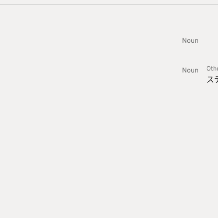
Noun
Oth
Noun
ス