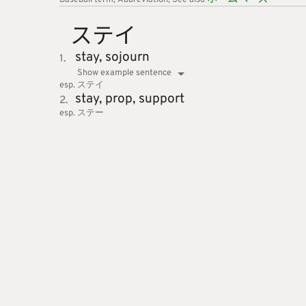
Baseball
term
Abbreviation
See also
ステイ
stay,
sojourn
1.
Show example sentence
esp. ステイ
stay,
prop,
support
2.
esp. ステー