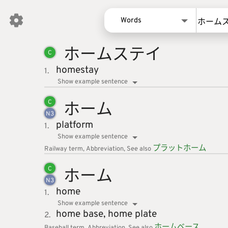
Words
ホームス
テイ
Words
C
Kanji
homestay
1.
Sentences
Show example sentence
Names
ホーム
C
N
3
platform
1.
Show example sentence
プラット
ホーム
Railway
term
Abbreviation
See also
ホーム
C
N
3
home
1.
Show example sentence
home base,
home plate
2.
ホームベ
ース