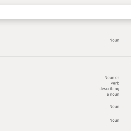
Noun
Noun or
verb
describing
a noun
Noun
Noun