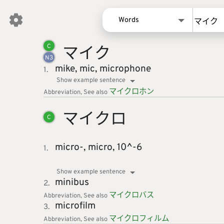
Words
マイク
Words
C
N
3
Kanji
mike,
mic,
microphone
1.
Sentences
Show example sentence
マイクロ
ホン
Abbreviation
See also
Names
マイクロ
C
micro-,
micro,
10^-6
1.
Show example sentence
minibus
2.
マイクロ
バス
Abbreviation
See also
microfilm
3.
マイクロ
フィルム
Abbreviation
See also