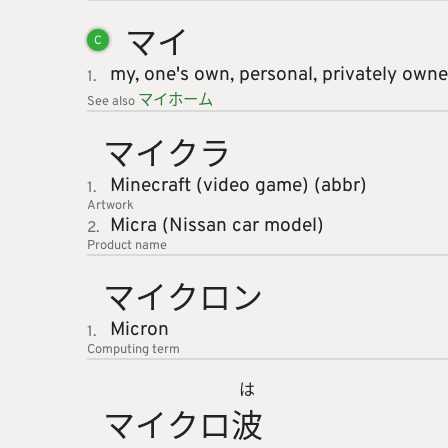
マイ
C
my,
one's own,
personal,
privately own
1.
マイホー
ム
See also
マイクラ
Minecraft (video game) (abbr)
1.
Artwork
Micra (Nissan car model)
2.
Product name
マイクロ
ン
Micron
1.
Computing
term
は
マイクロ
波