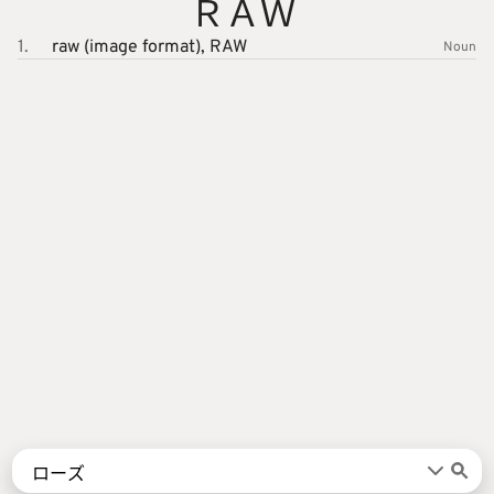
ＲＡＷ
1.
raw (image format),
RAW
Noun
Words
Kanji
言葉
漢字