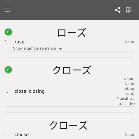
部
ローズ
C
1.
rose
Noun
Show example sentence
クローズ
C
Noun
Noun
taking
1.
close,
closing
suru
Transitive
Intransitive
クローズ
1.
clause
Noun