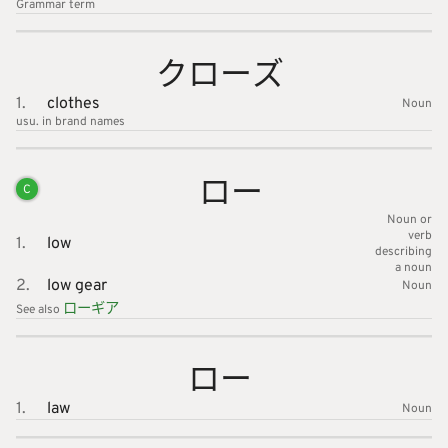
Grammar
term
クローズ
1.
clothes
Noun
usu. in brand names
ロー
C
Noun or
verb
1.
low
describing
a noun
2.
low gear
Noun
ローギア
See also
ロー
1.
law
Noun