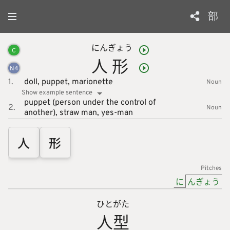
部
にん
ぎょう
C
人
形
N
4
1.
doll,
puppet,
marionette
Noun
Show example sentence
puppet (person under the control of
2.
Noun
another),
straw man,
yes-man
人
形
Pitches
に
んぎょう
ひと
がた
人
型