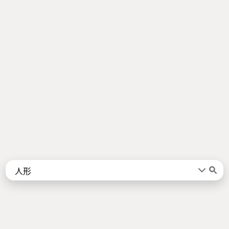
Words
Kanji
言葉
漢字
Sentences
Names
About
例文
名前
Jotoba uses a lot of free data sources. Some of the major ones are