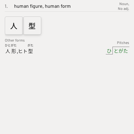
Noun
1.
human figure,
human form
No adj.
人
型
Other forms
Pitches
ひと
がた
がた
ひ
とがた
人
形
ヒト
型