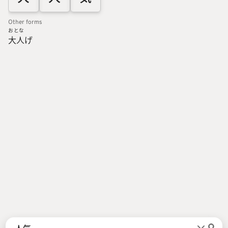
Other forms
おとな
大人
げ
Words
Kanji