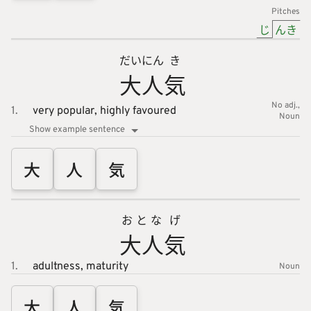
Pitches
じ
んき
だい
にん
き
大
人
気
No adj.
1.
very popular,
highly favoured
Noun
Show example sentence
大
人
気
おとな
げ
大人
気
1.
adultness,
maturity
Noun
大
人
気