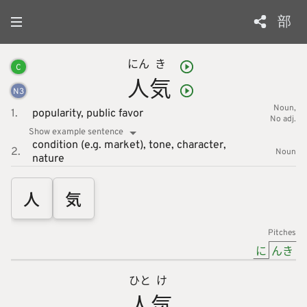
部
にん
き
C
人
気
N
3
Noun
1.
popularity,
public favor
No adj.
Show example sentence
condition (e.g. market),
tone,
character,
2.
Noun
nature
人
気
Pitches
に
んき
ひと
け
人
気