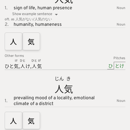
1.
sign of life,
human presence
Noun
Show example sentence
oft. as 人気がない/人気のない
2.
humanity,
humaneness
Noun
人
気
Other forms
Pitches
け
ひと
ひと
げ
ひ
とけ
ひと
気
人
け
人
気
じん
き
人
気
prevailing mood of a locality,
emotional
1.
Noun
climate of a district
人
気