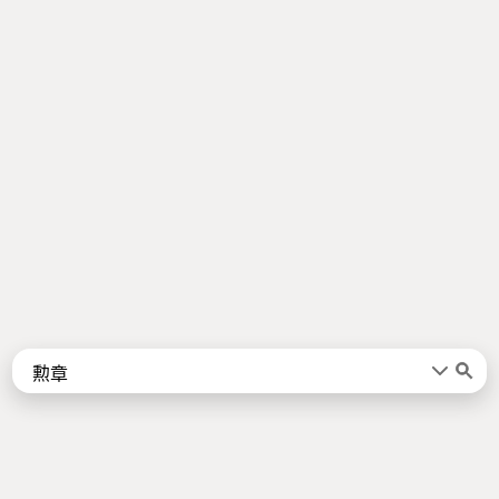
Words
Kanji
言葉
漢字
Sentences
Names
About
例文
名前
Jotoba uses a lot of free data sources. Some of the major ones are