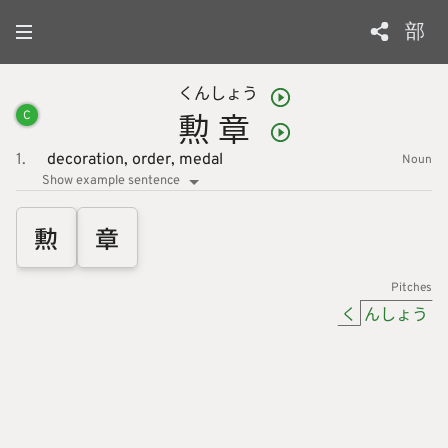
部
くん
しょう
勲
章
C
1.
decoration,
order,
medal
Noun
Show example sentence
勲
章
Pitches
く
んしょう