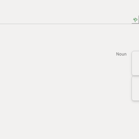
や
Noun