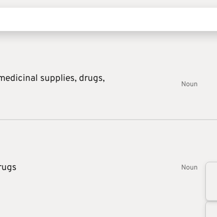
medicinal supplies,
drugs,
Noun
rugs
Noun