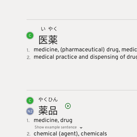
い
やく
医
薬
C
medicine,
(pharmaceutical) drug,
medic
1.
medical practice and dispensing of dru
2.
やく
ひん
C
薬
品
N
2
medicine,
drug
1.
Show example sentence
chemical (agent),
chemicals
2.