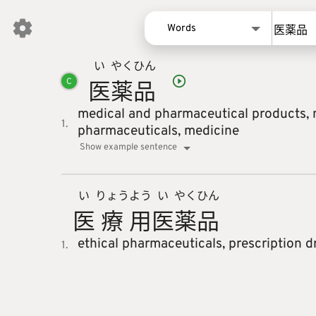
Words
い
やく
ひん
Words
医
薬
品
C
Kanji
Sentences
medical and pharmaceutical products,
1.
pharmaceuticals,
medicine
Names
Show example sentence
い
りょう
よう
い
やく
ひん
医
療
用
医
薬
品
ethical pharmaceuticals,
prescription d
1.