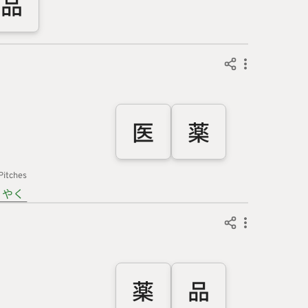
品
医
薬
Pitches
やく
薬
品