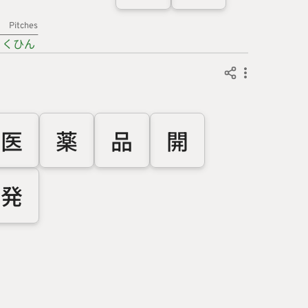
Pitches
くひん
医
薬
品
開
発