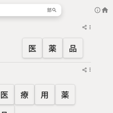
部
医
薬
品
医
療
用
薬