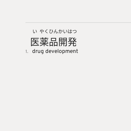
い
やく
ひん
かい
はつ
医
薬
品
開
発
drug development
1.