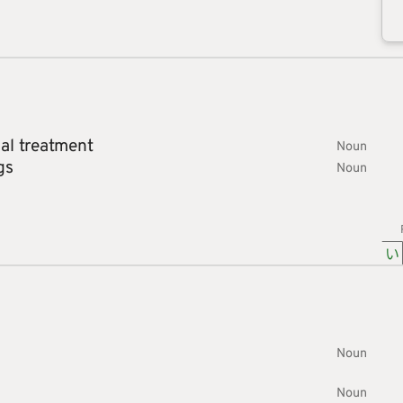
al treatment
Noun
gs
Noun
い
Noun
Noun