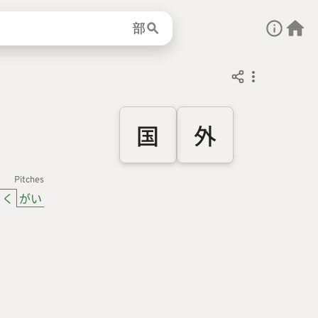
部
国
外
Pitches
く
がい