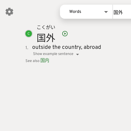
Words
こく
がい
Words
国
外
C
Kanji
Sentences
outside the country,
abroad
1.
Show example sentence
Names
国
内
See also