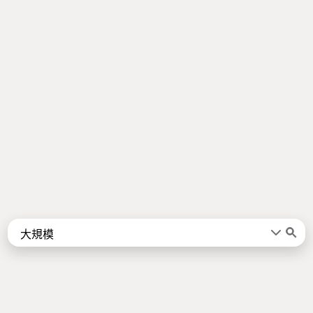
Words
Kanji
言葉
漢字
Sentences
Names
About
例文
名前
Jotoba uses a lot of free data sources. Some of the major ones are