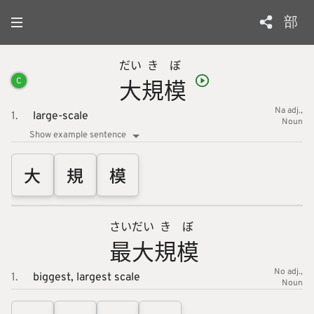
部
だい
き
ぼ
大
規
模
C
Na adj.
1.
large-scale
Noun
Show example sentence
大
規
模
さい
だい
き
ぼ
最
大
規
模
No adj.
1.
biggest,
largest scale
Noun