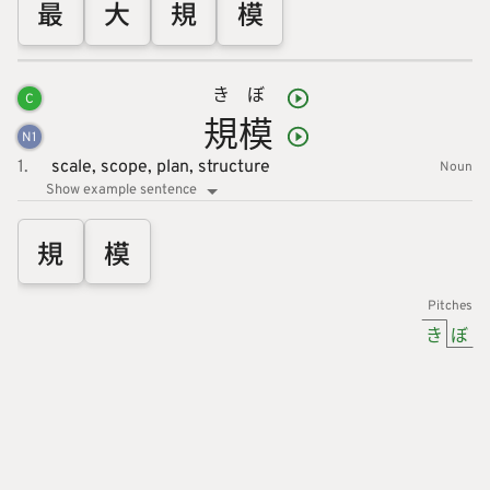
最
大
規
模
き
ぼ
C
規
模
N
1
1.
scale,
scope,
plan,
structure
Noun
Show example sentence
規
模
Pitches
き
ぼ