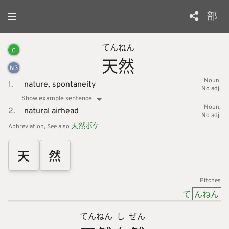
部
てん
ねん
C
天
然
N
3
Noun
1.
nature,
spontaneity
No adj.
Show example sentence
Noun
2.
natural airhead
No adj.
天
然
ボケ
Abbreviation
See also
天
然
Pitches
て
んねん
てん
ねん
し
ぜん