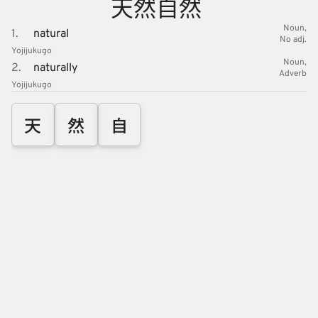
天
然
自
然
Noun
1.
natural
No adj.
Yojijukugo
Noun
2.
naturally
Adverb
Yojijukugo
天
然
自