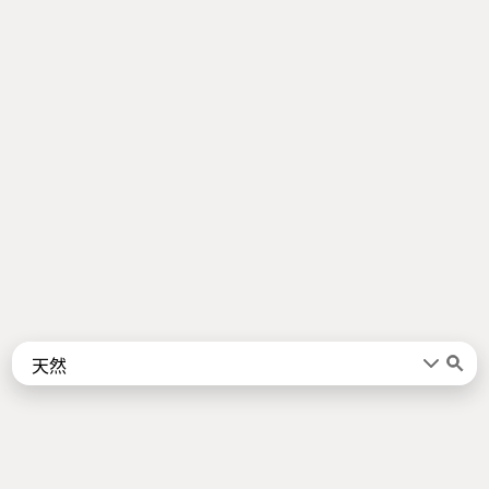
Words
Kanji
言葉
漢字
Sentences
Names
About
例文
名前
Jotoba uses a lot of free data sources. Some of the major ones are