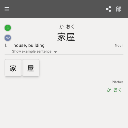
部
か
おく
C
家
屋
N
2
1.
house,
building
Noun
Show example sentence
家
屋
Pitches
か
おく