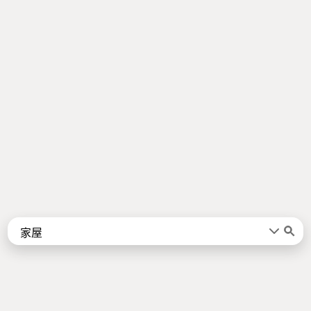
Words
Kanji
言葉
漢字
Sentences
Names
About
例文
名前
Jotoba uses a lot of free data sources. Some of the major ones are