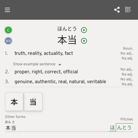
部
ほん
とう
C
本
当
N
5
Noun
1.
truth,
reality,
actuality,
fact
No adj.
Na adj.
Show example sentence
No adj.
2.
proper,
right,
correct,
official
Na adj.
No adj.
3.
genuine,
authentic,
real,
natural,
veritable
Na adj.
本
当
Other forms
Pitches
ほん
と
ほ
んとう
本
当