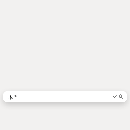
Words
Kanji
言葉
漢字
Sentences
Names
About
例文
名前
Jotoba uses a lot of free data sources. Some of the major ones are