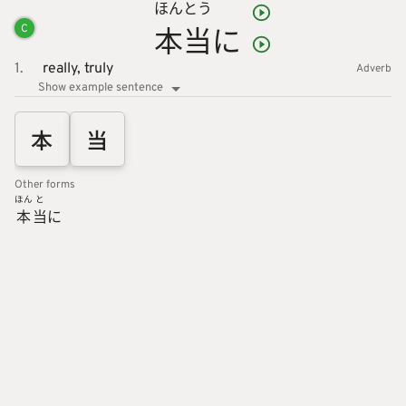
ほん
とう
本
当
に
C
1.
really,
truly
Adverb
Show example sentence
本
当
Other forms
ほん
と
本
当
に