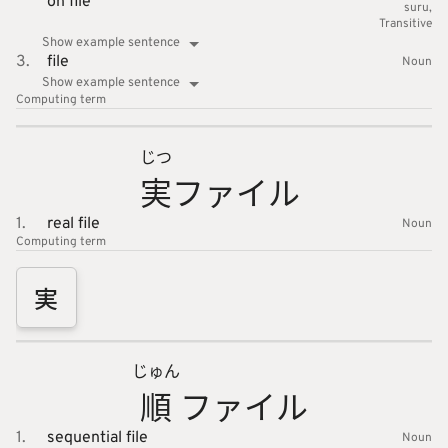
on file
suru
Transitive
Show example sentence
3.
file
Noun
Show example sentence
Computing
term
じつ
実
ファイル
1.
real file
Noun
Computing
term
実
じゅん
順
ファイル
1.
sequential file
Noun