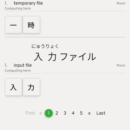
1.
temporary file
Noun
Computing
term
一
時
にゅう
りょく
入
力
ファイル
1.
input file
Noun
Computing
term
入
力
First
«
1
2
3
4
5
»
Last