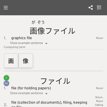
部
が
ぞう
画
像
ファイル
1.
graphics file
Noun
Show example sentence
Computing
term
画
像
ファイル
C
N
1
1.
file (for holding papers)
Noun
Show example sentence
Noun
Noun
file (collection of documents),
filing,
keeping
2.
taking