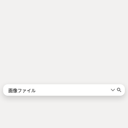
Words
Kanji
言葉
漢字
Sentences
Names
About
例文
名前
Jotoba uses a lot of free data sources. Some of the major ones are
JMdict
,
KANJIDIC2
,
KRADFILE
and
JMnedict
which are the property of