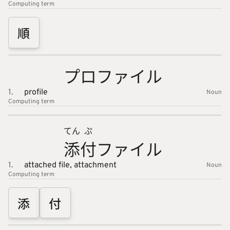
Computing
term
順
プロファ
イル
1.
profile
Noun
Computing
term
てん
ぷ
添
付
ファイル
1.
attached file,
attachment
Noun
Computing
term
添
付