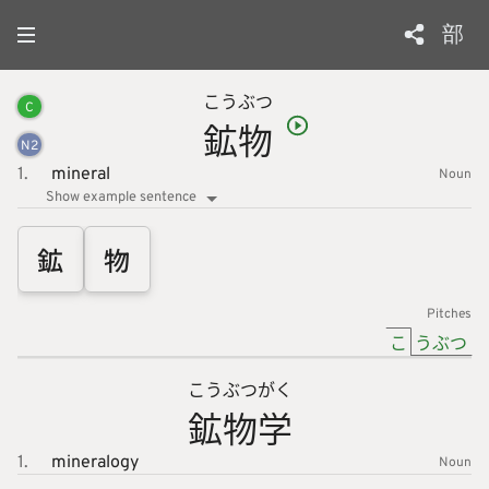
部
こう
ぶつ
C
鉱
物
N
2
1.
mineral
Noun
Show example sentence
鉱
物
Pitches
こ
うぶつ
こう
ぶつ
がく
鉱
物
学
1.
mineralogy
Noun