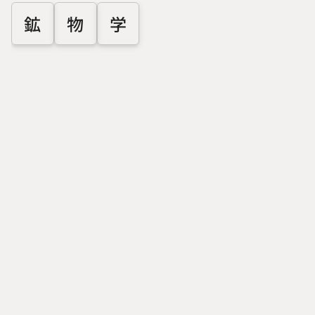
鉱
物
学