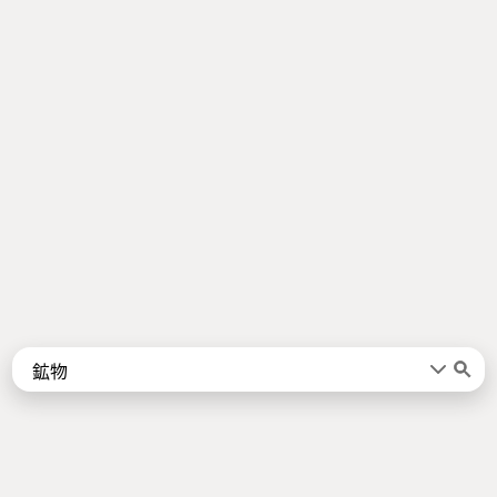
Words
Kanji
言葉
漢字
Sentences
Names
About
例文
名前
Jotoba uses a lot of free data sources. Some of the major ones are