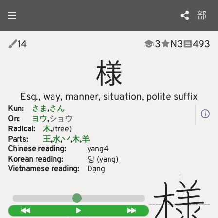
部
14
3
N
3
493
様
Esq., way, manner, situation, polite suffix
Kun:
さま
さん
On:
ヨウ
ショウ
Radical:
(tree)
木
Parts:
王
水
丷
木
羊
Chinese reading:
yang4
Korean reading:
양
(
yang
)
Vietnamese reading:
Dạng