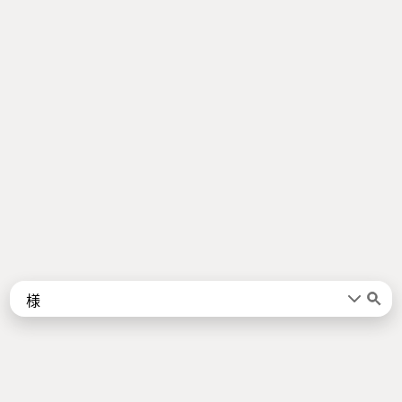
Words
Kanji
言葉
漢字
Sentences
Names
About
例文
名前
Jotoba uses a lot of free data sources. Some of the major ones are