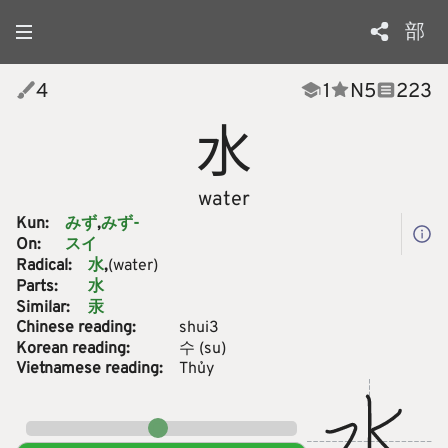
部
4
1
N
5
223
水
water
Kun:
みず
みず-
On:
スイ
Radical:
(water)
水
Parts:
水
Similar:
汞
Chinese reading:
shui3
Korean reading:
수
(
su
)
Vietnamese reading:
Thủy