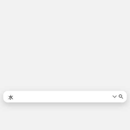
Words
Kanji
言葉
漢字
Sentences
Names
About
例文
名前
Jotoba uses a lot of free data sources. Some of the major ones are