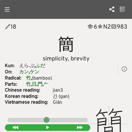
部
18
6
N
2
983
簡
simplicity, brevity
Kun:
えら.ぶ
ふだ
On:
カン
ケン
Radical:
(bamboo)
竹
Parts:
𠂉
竹
日
門
Chinese reading:
jian3
Korean reading:
간
(
gan
)
Vietnamese reading:
Giản