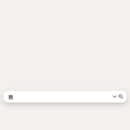
Words
Kanji
言葉
漢字
Sentences
Names
About
例文
名前
Jotoba uses a lot of free data sources. Some of the major ones are